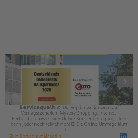
🏡 𝗗𝗲𝘂𝘁𝘀𝗰𝗵𝗹𝗮𝗻𝗱𝘀 𝗯𝗲𝗹𝗶𝗲𝗯𝘁𝗲𝘀𝘁𝗲 𝗕𝗮𝘂𝘀𝗽𝗮𝗿𝗸𝗮𝘀𝘀𝗲
𝟮𝟬𝟮𝟲 𝗴𝗲𝘀𝘂𝗰𝗵𝘁 Auch in diesem Jahr suchen das
Finanzmagazin €uro am Sonntag und das Deutsche
Kundeninstitut DKI Deutschlands beliebteste
Bausparkasse. Die Bewertung vergleicht Bausparkassen
anhand zentraler Leistungsmerkmale wie
𝗕𝗲𝗿𝗮𝘁𝘂𝗻𝗴𝘀𝗾𝘂𝗮𝗹𝗶𝘁ä𝘁, 𝗞𝗼𝗻𝗱𝗶𝘁𝗶𝗼𝗻𝗲𝗻 𝘂𝗻𝗱
𝗦𝗲𝗿𝘃𝗶𝗰𝗲𝗾𝘂𝗮𝗹𝗶𝘁ä𝘁. Die Ergebnisse basieren auf
Vertragsszenarien, Mystery Shopping, Internet-
Recherchen sowie einer Online-Kundenbefragung - hier
kann jeder noch teilnehmen! ❎ Die Online-Umfrage läuft
bis z
Zum Beitrag auf LinkedIn