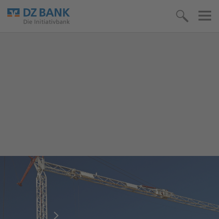
Umfrage: Investitionsbereitschaft im
Mittelstand fällt auf Allzeittief
Mehr lesen