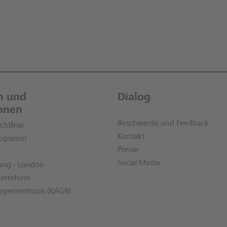
en und
Dialog
onen
Beschwerde und Feedback
htlinie
Kontakt
rogramm
Presse
Social Media
rung - London
uerreform
nagementtools (KAGB)