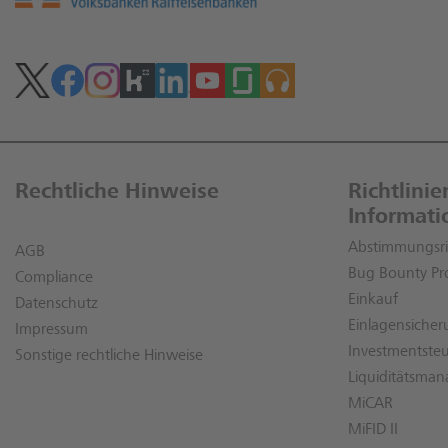
Rechtliche Hinweise
Richtlini
Informati
Abstimmungsric
AGB
Bug Bounty P
Compliance
Einkauf
Datenschutz
Einlagensiche
Impressum
Investmentste
Sonstige rechtliche Hinweise
Liquiditätsma
MiCAR
MiFID II