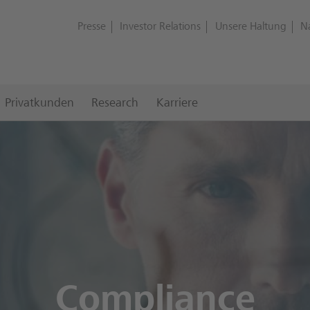
Presse
Investor Relations
Unsere Haltung
N
Privatkunden
Research
Karriere
(Überblick)
Unternehmensführung
Vorstand
Aufsichtsrat
ensführung
Compliance
Compliance
ei der DZ BANK