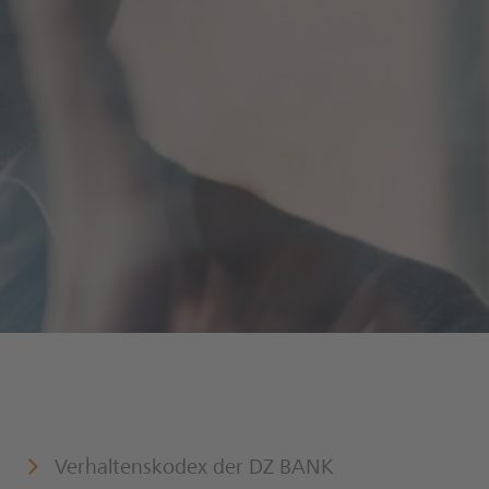
Institutional Suitability Certificate (in
english)
Verhaltenskodex der DZ BANK
DZ BANK Hinweisgebersystem
Grundsätze zum Umgang mit
Interessenkonflikten
Menschenrechte
Verhaltenskodex der DZ BANK