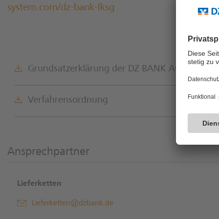
system.com/dz-bank-lksg
Grundsatzerklärung der DZ BANK AG zur Ach
Verfahrensordnung
Ansprechpartner
Lieferketten
Lieferketten@dzbank.de