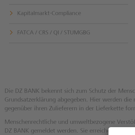
Kapitalmarkt-Compliance
FATCA / CRS / QI / STUMGBG
Die DZ BANK bekennt sich zum Schutz der Mensche
Grundsatzerklärung abgegeben. Hier werden die
gegenüber ihren Zulieferern in der Lieferkette for
Menschenrechtliche und umweltbezogene Verstöß
DZ BANK gemeldet werden. Sie erreichen das BKM