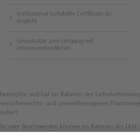
Institutional Suitability Certificate (in
english)
Grundsätze zum Umgang mit
Interessenkonflikten
nrechte und hat im Rahmen des Lieferkettensorgfa
 menschenrechts- und umweltbezogenen Erwartunge
muliert.
e oder Beschwerden können im Rahmen des LkSG üb
S® System Tool (Business Keeper Monitoring Syst