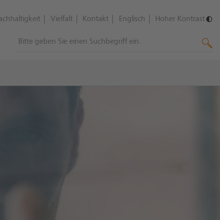
achhaltigkeit
Vielfalt
Kontakt
Englisch
Hoher Kontrast
(Überblick)
Compliance
(Überblick)
Geldwäsche- und Betrugsprävention
Kapitalmarkt-Compliance
FATCA / CRS / QI / STUMGBG
US Patriot Act (in english)