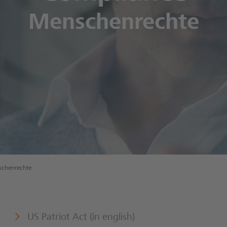
Menschenrechte
dschrift
gagements
Tube
chenrechte
US Patriot Act (in english)