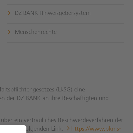
DZ BANK Hinweisgebersystem
Menschenrechte
ltspflichtengesetzes (LkSG) eine
n der DZ BANK an ihre Beschäftigten und
er ein vertrauliches Beschwerdeverfahren der
em) über folgenden Link:
https://www.bkms-