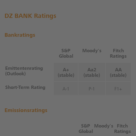
DZ BANK Ratings
Bankratings
S&P
Moody's
Fitch
Global
Ratings
Emittentenrating
A+
Aa2
AA
(Outlook)
(stable)
(stable)
(stable)
Short-Term Rating
A-1
P-1
F1+
Emissionsratings
S&P
Moody's
Fitch
Global
Ratings