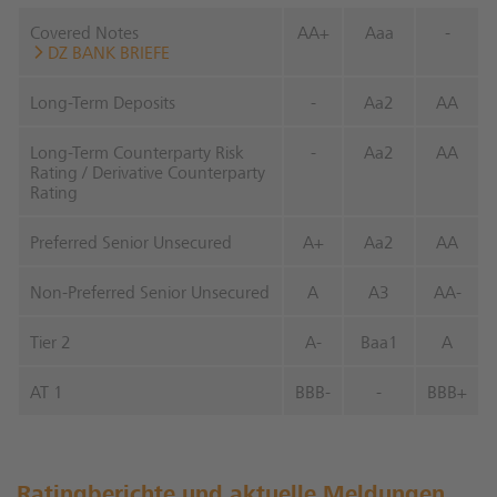
Covered Notes
AA+
Aaa
-
DZ BANK BRIEFE
Long-Term Deposits
-
Aa2
AA
Long-Term Counterparty Risk
-
Aa2
AA
Rating / Derivative Counterparty
Rating
Preferred Senior Unsecured
A+
Aa2
AA
Non-Preferred Senior Unsecured
A
A3
AA-
Tier 2
A-
Baa1
A
AT 1
BBB-
-
BBB+
Ratingberichte und aktuelle Meldungen