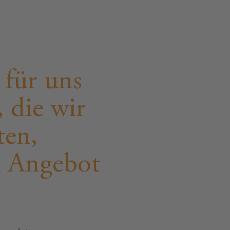
 für uns
 die wir
ten,
n Angebot