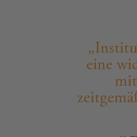
Instit
eine wi
mit
zeitgemä