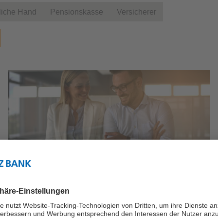
tliche Hand
Pensionskasse
Versicherer
Transaction Banking
Produkt anzeigen