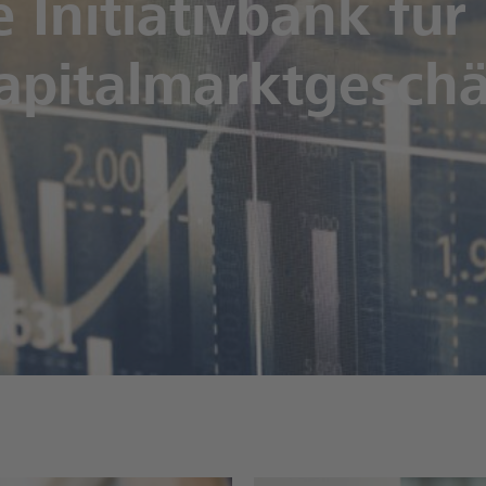
e Initiativbank für 
apitalmarktgeschä