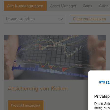
Alle Kundengruppen
Asset Manager
Bank
Öffen
Filter zurücksetzen
Leistungsrubriken
Absicherung von Risiken
Produkt anzeigen