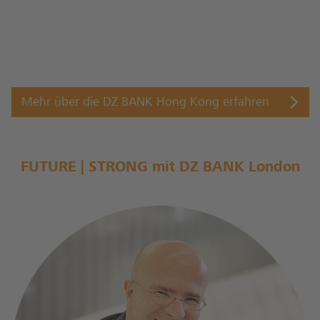
Mehr über die DZ BANK Hong Kong erfahren
FUTURE | STRONG mit DZ BANK London