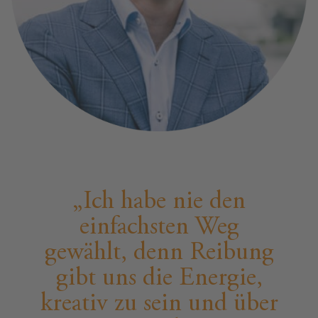
Ich habe nie den
einfachsten Weg
gewählt, denn Reibung
gibt uns die Energie,
kreativ zu sein und über