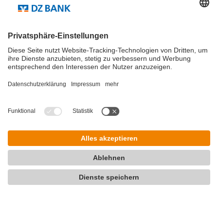
Corine Teo
Personalleitung DZ BANK Singapur
hr.sg@dzbank.de
+65 6427 8385