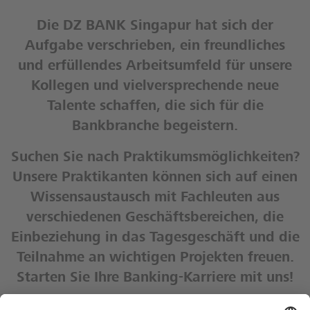
Die DZ BANK Singapur hat sich der
Aufgabe verschrieben, ein freundliches
und erfüllendes Arbeitsumfeld für unsere
Kollegen und vielversprechende neue
Talente schaffen, die sich für die
Bankbranche begeistern.
Suchen Sie nach Praktikumsmöglichkeiten?
Unsere Praktikanten können sich auf einen
Wissensaustausch mit Fachleuten aus
verschiedenen Geschäftsbereichen, die
Einbeziehung in das Tagesgeschäft und die
Teilnahme an wichtigen Projekten freuen.
Starten Sie Ihre Banking-Karriere mit uns!