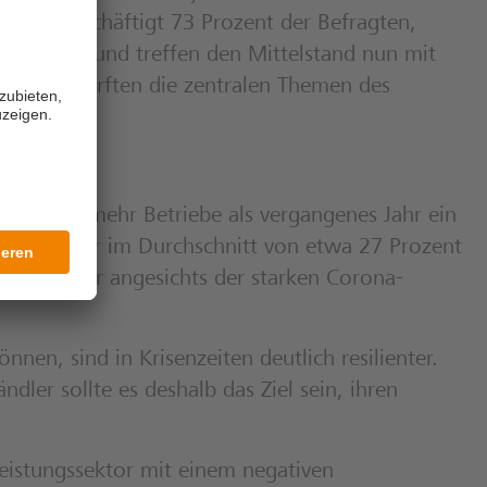
gels beschäftigt 73 Prozent der Befragten,
verstärkt und treffen den Mittelstand nun mit
emangel dürften die zentralen Themen des
he, dass mehr Betriebe als vergangenes Jahr ein
ttelständler im Durchschnitt von etwa 27 Prozent
5, ist aber angesichts der starken Corona-
nen, sind in Krisenzeiten deutlich resilienter.
dler sollte es deshalb das Ziel sein, ihren
eistungssektor mit einem negativen