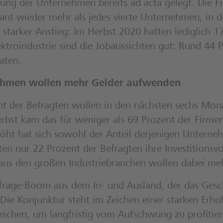
anung der Unternehmen bereits ad acta gelegt. Die F
plant wieder mehr als jedes vierte Unternehmen, in
 starker Anstieg: Im Herbst 2020 hatten lediglich 1
ektroindustrie sind die Jobaussichten gut: Rund 44
aten.
rnehmen wollen mehr Gelder aufwenden
nt der Befragten wollen in den nächsten sechs Mona
rbst kam das für weniger als 69 Prozent der Firmen
öht hat sich sowohl der Anteil derjenigen Unternehm
en nur 22 Prozent der Befragten ihre Investitionsv
r aus den großen Industriebranchen wollen dabei meh
hfrage-Boom aus dem In- und Ausland, der das Gesc
e Konjunktur steht im Zeichen einer starken Erho
Weichen, um langfristig vom Aufschwung zu profitier