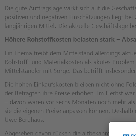
Die gute Auftragslage wirkt sich auf die Geschäf
positiven und negativen Einschätzungen liegt bei
langjährigen Mittel. Die aktuelle Geschäftslage b
Höhere Rohstoffkosten belasten stark – Absa
Ein Thema treibt dem Mittelstand allerdings aktuel
Rohstoff- und Materialkosten als akutes Problem 
Mittelständler mit Sorge. Das betrifft insbesond
Die hohen Einkaufskosten bleiben nicht ohne Fo
der Befragten ihre Preise erhöhen. Im Herbst war
– davon waren vor sechs Monaten noch mehr als 
sie die eigenen Preise anpassen können. Deshalb e
Uwe Berghaus.
Abgesehen davon rücken die altbekannten Sorgen v