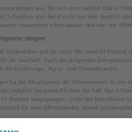
tserwartungen aus, die sich zum zweiten Mal in Fol
 22,5 Punkten und damit nicht nur sehr deutlich üb
ewerten inzwischen schon wieder drei von vier Mitte
tzpreise steigen
l Sorgenfalten auf die Stirn: Mit rund 60 Prozent de
für ihr Geschäft. Auch die steigenden Energiekoste
ere die Ernährungs-, Agrar- und Chemiebranche.
lgen für die Absatzpreise der Unternehmen. In d
 das lediglich bei jedem Fünften der Fall. Nur 6 Pr
11 Prozent ausgegangen. „Viele der betroffenen U
ntsteht für viele Mittelständler aktuell vorüberge
erstärkt in den Fokus: Die Probleme mit Bürokratie