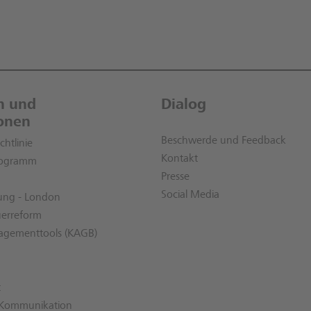
en und
Dialog
onen
Beschwerde und Feedback
htlinie
Kontakt
rogramm
Presse
Social Media
rung - London
uerreform
nagementtools (KAGB)
t
l Kommunikation