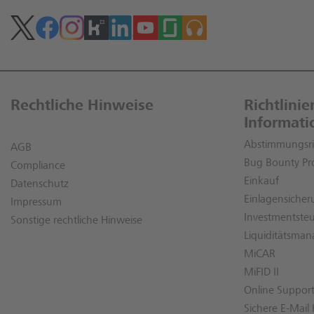
Rechtliche Hinweise
Richtlini
Informati
Abstimmungsric
AGB
Bug Bounty P
Compliance
Einkauf
Datenschutz
Einlagensiche
Impressum
Investmentste
Sonstige rechtliche Hinweise
Liquiditätsma
MiCAR
MiFID II
Online Suppor
Sichere E-Mai