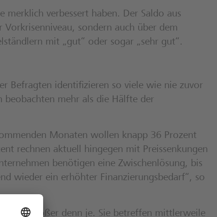
ge merklich verbessert haben. Der Saldo aus
er Vorkrisenniveau, sondern auch über dem
lständlern mit „gut“ oder sogar „sehr gut“.
r Befragten identifizieren so viele wie nie zuvor
n beobachten mehr als die Hälfte der
en kommenden Monaten wollen knapp 36 Prozent
ozent rechnen aktuell hingegen mit Preissenkungen
nternehmen benötigen eine Zwischenlösung, bis
hend wieder ein erhöhter Finanzierungsbedarf“, so
 sind größer denn je. Sie betreffen mittlerweile