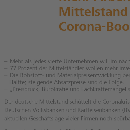
Mittelstand 
DZ Banking
Aktuelles
Pflichtangaben und Interessenkonflikte
Nachhaltigkeit
Corona-Bo
Unsere Haltung
Partner für Nachhaltigkeit
Veranstaltungen
Beispielstudien
DZ BANK Gruppe
Zugang zum Research Center
Mehr als jedes vierte Unternehmen will im nächs
77 Prozent der Mittelständler wollen mehr inve
Die Rohstoff- und Materialpreisentwicklung ber
Hälfte; steigende Absatzpreise sind die Folge.
„Preisdruck, Bürokratie und Fachkräftemangel
Der deutsche Mittelstand schüttelt die Coronakr
Deutschen Volksbanken und Raiffeisenbanken (BV
aktuellen Geschäftslage vieler Firmen noch spürba