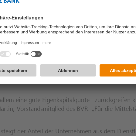
 Das wiederaufflammende Problem des Fachkräfteman
Problemfelder haben sich durch die Krise nochmals 
we Berghaus. „Preisdruck, Bürokratie und Fachkräft
 Erosion erwartet
se mittelständischer Unternehmen für 2020 legen na
deutet sich an, dass die Eigenkapitalquoten der Mi
äche zwar dem niedrigsten Stand seit dem Jahr 201
llem eine gute Eigenkapitalquote –zurückgreifen kön
tin, Vorstandsmitglied des BVR. „Für die Mittelstän
steigt der Anteil der Unternehmen aus dem Dienstl