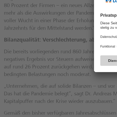
80 Prozent der Firmen – ein neues Allzeit-Hoch.
mehr als die Auswirkungen der Pandemie. „Beide 
voller Wucht in einer Phase der Erholung“, so U
Jahrzehnts für den Mittelstand werden.“
Bilanzqualität: Verschlechterung, aber keine
Die bereits vorliegenden rund 860 Jahresabschlüs
negatives Ergebnis vor Steuern aufweisen. Zudem 
auf rund 26 Prozent zurückgehen wird. Das entspr
bedingten Belastungen noch moderat.
„Unternehmen, die auf solide Bilanzen – und vor a
Das hat die Pandemie belegt“, sagt Dr. Andreas Mar
Kapitalpuffer nach der Krise wieder auszubauen.“
Gemäß den bisher verfügbaren Jahresabschlüssen 