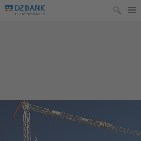
Umfrage: Investitionsbereitschaft im
Mittelstand fällt auf Allzeittief
Mehr lesen